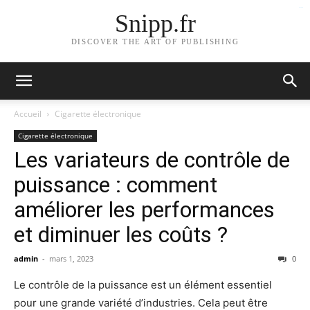
bento4d
Snipp.fr
DISCOVER THE ART OF PUBLISHING
Accueil
Cigarette électronique
Cigarette électronique
Les variateurs de contrôle de
puissance : comment
améliorer les performances
et diminuer les coûts ?
admin
-
mars 1, 2023
0
Le contrôle de la puissance est un élément essentiel
pour une grande variété d’industries. Cela peut être