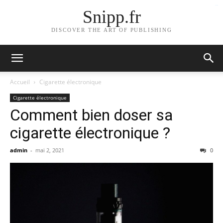
bento4d
Snipp.fr
DISCOVER THE ART OF PUBLISHING
Accueil
Cigarette électronique
Cigarette électronique
Comment bien doser sa
cigarette électronique ?
admin
-
mai 2, 2021
0