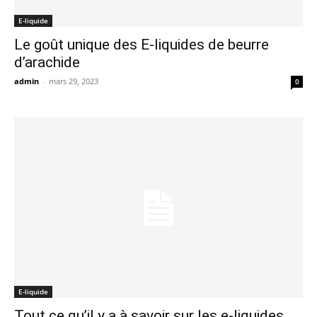
E-liquide
Le goût unique des E-liquides de beurre
d’arachide
admin
-
mars 29, 2023
0
E-liquide
Tout ce qu’il y a à savoir sur les e-liquides